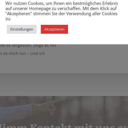
n frei ausleben zu können.
Wir nutzen Cookies, um Ihnen ein bestmögliches Erlebnis
auf unserer Homepage zu verschaffen. Mit dem Klick auf
eben, Wasserspiele, Bewegung
"Akzeptieren" stimmen Sie der Verwendung aller Cookies
ieses Bereiches werden.
zu.
ngsideen einbringen.
Einstellungen
Akzeptieren
rde es vergessen, zeige es mir
s es mich tun – und ich
imm Kontakt mit uns a