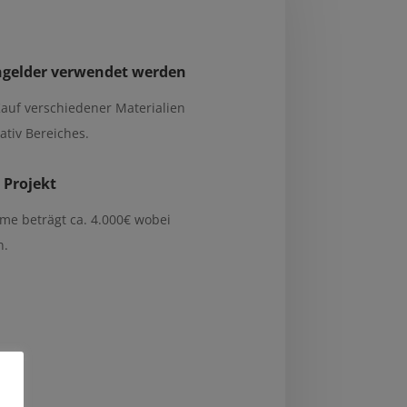
ngelder verwendet werden
auf verschiedener Materialien
ativ Bereiches.
 Projekt
e beträgt ca. 4.000€ wobei
n.