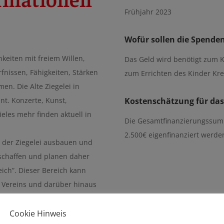
Frühjahr 2023
Wofür sollen die Spende
hkeiten mit freiem Willen,
Das Geld wird benötigt zum K
fnissen, Fähigkeiten, Stärken
zum Errichten des Kinder Kre
en. Die Alte Ziegelei in
nt. Konzerte, Kunst,
Kostenschätzung für das
eles mehr finden aktuell in
Die Gesamtfinanzierungssumm
2.500€ eigenfinanziert werde
 der Ziegelei ausbauen und
 schaffen und planen daher
eich”. Dieser Bereich kann
 Vereins und darüber hinaus
r viel mehr als nur Malen.
gegeben werden, an
Cookie Hinweis