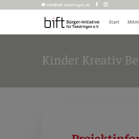
info@bift-twistringen.de
Start
Mitm
Kinder Kreativ Be
Projektinf