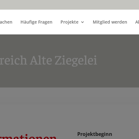
achen
Häufige Fragen
Projekte
Mitglied werden
A
reich Alte Ziegelei
ormationen
Projektbeginn