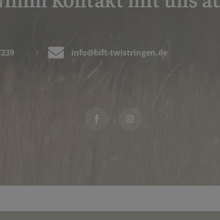

7239
info@bift-twistringen.de