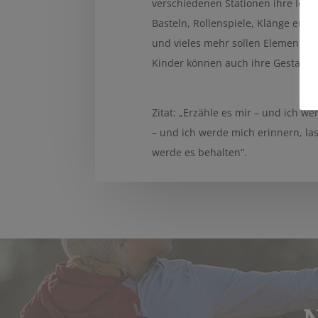
verschiedenen Stationen ihre Idee
Basteln, Rollenspiele, Klänge erl
und vieles mehr sollen Elemente d
Kinder können auch ihre Gestaltu
Zitat: „Erzähle es mir – und ich we
– und ich werde mich erinnern, las
werde es behalten“.
N