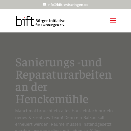
info@bift-twistringen.de
Sanierungs -und
Reparaturarbeiten
an der
Henckemühle
Manchmal braucht ein altes Haus einfach nur ein
neues & kreatives Team! Denn ein Balkon soll
erneuert werden, Räume müssen Instandgesetzt
werden, um eben diese mit Leben zu füllen.