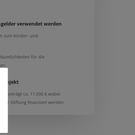
ngelder verwendet werden
en zum Kinder- und
äumlichkeiten für die
gen.
 Projekt
e beträgt ca. 11.000 € wobei
iner Stiftung finanziert werden.