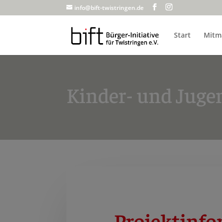
info@bift-twistringen.de
Start
Mitm
Kinder- und Juge
Projektinf