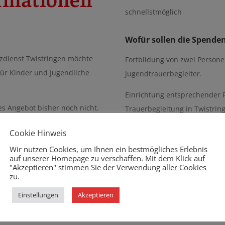
schnellstmöglich
Wofür sollen die Spende
pizdienst Twistringen möchte
Fortbildung von zwei Person
für Kinder und Jugendliche
Jugendtrauerbegleiter.
Einrichtung entsprechender R
es Angebot bisher noch nicht.
Trauerbegleitung in Twistrin
emen bei Trauerland. Es wird
Cookie Hinweis
hen kreativen Angeboten,
Kostenschätzung für das
Wir nutzen Cookies, um Ihnen ein bestmögliches Erlebnis
sstelle.
Die Gesamtfinanzierungssumm
auf unserer Homepage zu verschaffen. Mit dem Klick auf
"Akzeptieren" stimmen Sie der Verwendung aller Cookies
4.000 € über eine Förderung e
zu.
Einstellungen
Akzeptieren