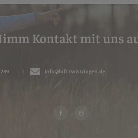
imm Kontakt mit uns a

7239
info@bift-twistringen.de