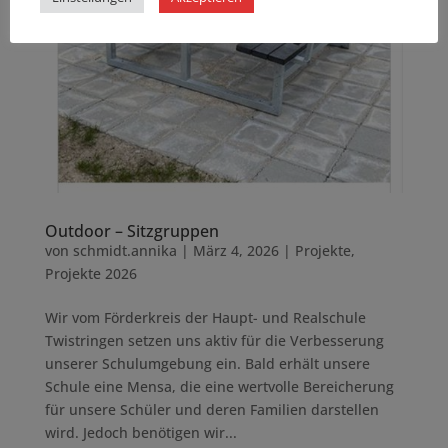
Outdoor – Sitzgruppen
von
schmidt.annika
|
März 4, 2026
|
Projekte
,
Projekte 2026
Wir vom Förderkreis der Haupt- und Realschule
Twistringen setzen uns aktiv für die Verbesserung
unserer Schulumgebung ein. Bald erhält unsere
Schule eine Mensa, die eine wertvolle Bereicherung
für unsere Schüler und deren Familien darstellen
wird. Jedoch benötigen wir...