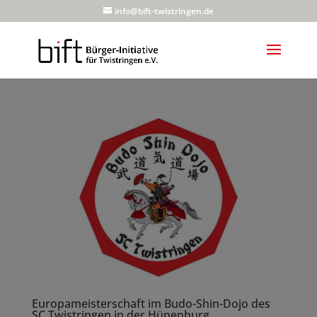
info@bift-twistringen.de
Europameisterschaft im Budo-Shin-Dojo des
SC Twistringen in der Hünenburg