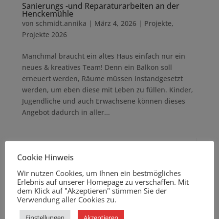
Sanierungs -und Reparaturarbeiten an der
Henckemühle
von
schmidt.annika
|
März 4, 2026
|
Projekte
,
Projekte 2026
Manchmal braucht ein altes Haus einfach nur ein
neues & kreatives Team! Denn ein Balkon soll
erneuert werden, Räume müssen Instandgesetzt
werden, um eben diese mit Leben zu füllen. Kinder,
Jugendliche und auch Erwachsene können dieses
Angebot dadurch in aller...
Cookie Hinweis
Wir nutzen Cookies, um Ihnen ein bestmögliches
Erlebnis auf unserer Homepage zu verschaffen. Mit
dem Klick auf "Akzeptieren" stimmen Sie der
Verwendung aller Cookies zu.
Einstellungen
Akzeptieren